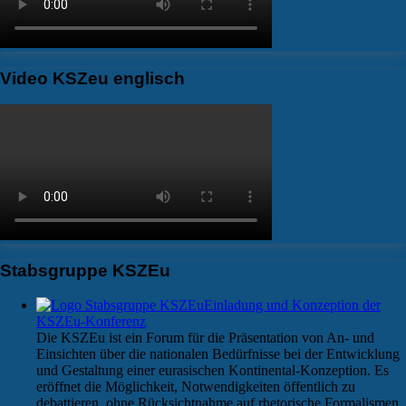
Video KSZeu englisch
Stabsgruppe KSZEu
Einladung und Konzeption der
KSZEu-Konferenz
Die KSZEu ist ein Forum für die Präsentation von An- und
Einsichten über die nationalen Bedürfnisse bei der Entwicklung
und Gestaltung einer eurasischen Kontinental-Konzeption. Es
eröffnet die Möglichkeit, Notwendigkeiten öffentlich zu
debattieren, ohne Rücksichtnahme auf rhetorische Formalismen