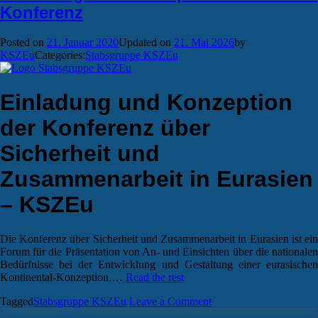
Konferenz
Posted on
21. Januar 2020
Updated on
21. Mai 2026
by
KSZEu
Categories:
Stabsgruppe KSZEu
Einladung und Konzeption
der Konferenz über
Sicherheit und
Zusammenarbeit in Eurasien
– KSZEu
Die Konferenz über Sicherheit und Zusammenarbeit in Eurasien ist ein
Forum für die Präsentation von An- und Einsichten über die nationalen
Bedürfnisse bei der Entwicklung und Gestaltung einer eurasischen
Kontinental-Konzeption.
…
Read the rest
on
Tagged
Stabsgruppe KSZEu
Leave a Comment
Einladung