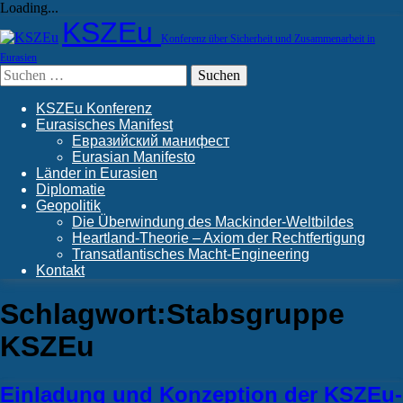
Loading...
Skip
KSZEu
to
Konferenz über Sicherheit und Zusammenarbeit in
content
Eurasien
Suchen
nach:
KSZEu Konferenz
Eurasisches Manifest
Евразийский манифест
Eurasian Manifesto
Länder in Eurasien
Diplomatie
Geopolitik
Die Überwindung des Mackinder-Weltbildes
Heartland-Theorie – Axiom der Rechtfertigung
Transatlantisches Macht-Engineering
Kontakt
Schlagwort:
Stabsgruppe
KSZEu
Einladung und Konzeption der KSZEu-