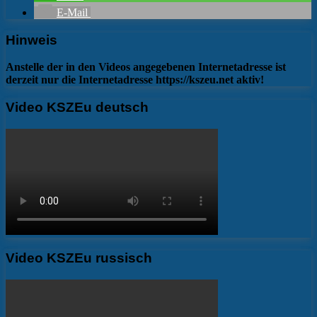
E-Mail
Hinweis
Anstelle der in den Videos angegebenen Internetadresse ist
derzeit nur die Internetadresse https://kszeu.net aktiv!
Video KSZEu deutsch
Video KSZEu russisch