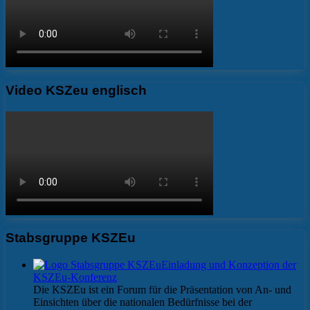
Video KSZeu englisch
Stabsgruppe KSZEu
Einladung und Konzeption der
KSZEu-Konferenz
Die KSZEu ist ein Forum für die Präsentation von An- und
Einsichten über die nationalen Bedürfnisse bei der