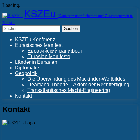
Loading...
Skip
KSZEu
to
Konferenz über Sicherheit und Zusammenarbeit in
content
Eurasien
Suchen
nach:
KSZEu Konferenz
Eurasisches Manifest
Евразийский манифест
Eurasian Manifesto
Länder in Eurasien
Diplomatie
Geopolitik
Die Überwindung des Mackinder-Weltbildes
Heartland-Theorie – Axiom der Rechtfertigung
Transatlantisches Macht-Engineering
Kontakt
Kontakt