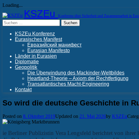
Loading...
Skip
KSZEu
to
Konferenz über Sicherheit und Zusammenarbeit in Eur
content
Suchen
nach:
KSZEu Konferenz
Eurasisches Manifest
Евразийский манифест
Eurasian Manifesto
Länder in Eurasien
Diplomatie
Geopolitik
Die Überwindung des Mackinder-Weltbildes
Heartland-Theorie – Axiom der Rechtfertigung
Transatlantisches Macht-Engineering
Kontakt
So wird die deutsche Geschichte in R
Posted on
8. Oktober 2019
Updated on
21. Mai 2026
by
KSZEu
Categ
ie Berliner Publizistin Vera Lengsfeld berichtet von ihr