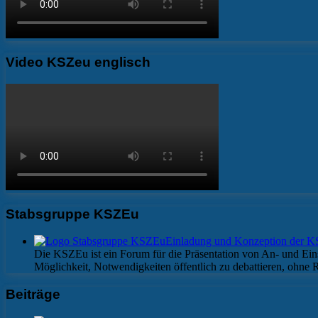
Video KSZeu englisch
Stabsgruppe KSZEu
Einladung und Konzeption der 
Die KSZEu ist ein Forum für die Präsentation von An- und Eins
Möglichkeit, Notwendigkeiten öffentlich zu debattieren, ohne
Beiträge