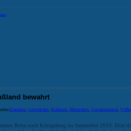
asien
ußland bewahrt
ories:
Eurasien
,
Geschichte
,
Kulturen
,
Menschen
,
Uncategorized
,
Völke
er letzten Reise nach Königsberg im September 2019. Dort t