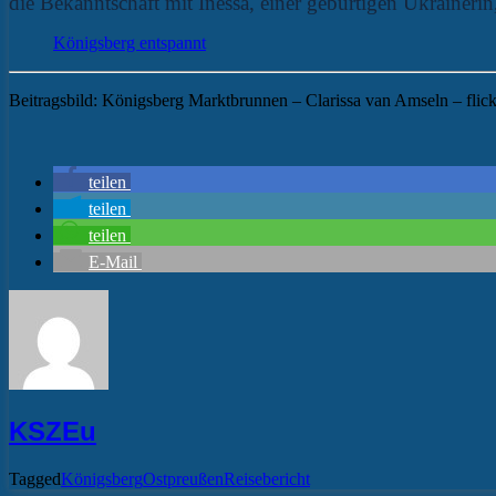
die Bekanntschaft mit Inessa, einer gebürtigen Ukraineri
Königsberg entspannt
Beitragsbild: Königsberg Marktbrunnen – Clarissa van Amseln – flic
teilen
teilen
teilen
E-Mail
KSZEu
Tagged
Königsberg
Ostpreußen
Reisebericht