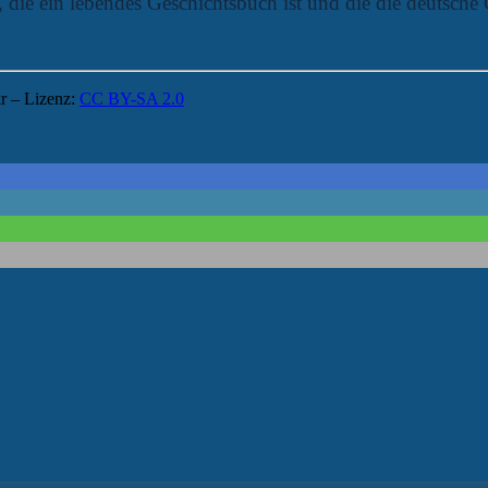
n, die ein lebendes Geschichtsbuch ist und die die deutsch
kr – Lizenz:
CC BY-SA 2.0