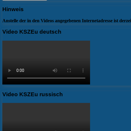
Hinweis
Anstelle der in den Videos angegebenen Internetadresse ist derzeit
Video KSZEu deutsch
Video KSZEu russisch