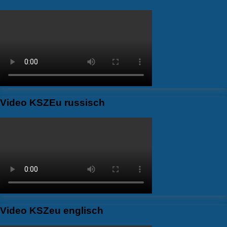
Video KSZEu russisch
Video KSZeu englisch