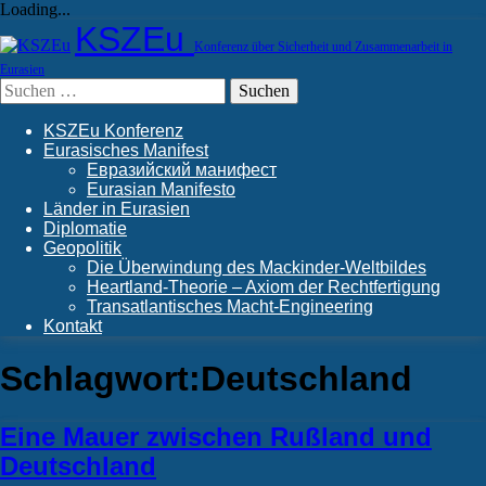
Loading...
Skip
KSZEu
to
Konferenz über Sicherheit und Zusammenarbeit in
content
Eurasien
Suchen
nach:
KSZEu Konferenz
Eurasisches Manifest
Евразийский манифест
Eurasian Manifesto
Länder in Eurasien
Diplomatie
Geopolitik
Die Überwindung des Mackinder-Weltbildes
Heartland-Theorie – Axiom der Rechtfertigung
Transatlantisches Macht-Engineering
Kontakt
Schlagwort:
Deutschland
Eine Mauer zwischen Rußland und
Deutschland