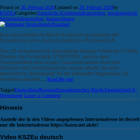
Posted on
20. Februar 2020
Updated on
20. Februar 2020
by
KSZEu
Categories:
Eurasische Kontinentalkonzeption
,
geostrategische
Sicherheitskonzeption
,
Raumordnung
Das transatlantische Macht-Engineering torpediert die
Entwicklung einer russisch-deutschen Partnerschaft.
Der US-amerikanische Geostratege George Friedman (*1949),
Direktor der Denkfabrik STRATFOR, sieht in dem
Synergieeffekt einer engen Zusammenarbeit zwischen
Rußland und Deutschland die einzige Macht, die eine
tatsächliche „Bedrohung“ für die weltweite Hegemonie US-
Amerikas darstellt.
…
Read the rest
Tagged
Deutschland
Russland
transatlantisches Macht-Engineering
US-
on
Hegemonie
Leave a Comment
Eine
Mauer
Hinweis
zwischen
Rußland
Anstelle der in den Videos angegebenen Internetadresse ist derzeit
und
nur die Internetadresse https://kszeu.net aktiv!
Deutschland
Video KSZEu deutsch