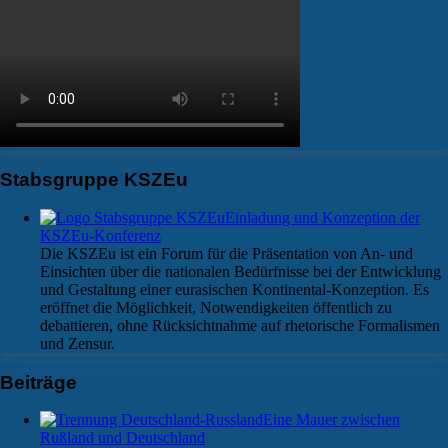
Stabsgruppe KSZEu
Einladung und Konzeption der
KSZEu-Konferenz
Die KSZEu ist ein Forum für die Präsentation von An- und
Einsichten über die nationalen Bedürfnisse bei der Entwicklung
und Gestaltung einer eurasischen Kontinental-Konzeption. Es
eröffnet die Möglichkeit, Notwendigkeiten öffentlich zu
debattieren, ohne Rücksichtnahme auf rhetorische Formalismen
und Zensur.
Beiträge
Eine Mauer zwischen
Rußland und Deutschland