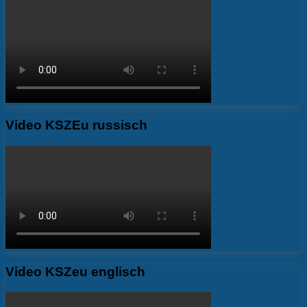
Video KSZEu russisch
Video KSZeu englisch