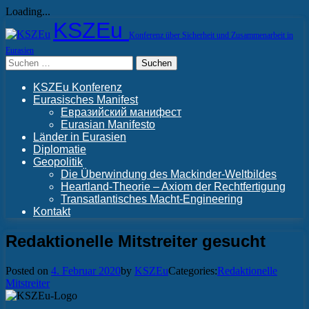
Loading...
Skip
KSZEu
to
Konferenz über Sicherheit und Zusammenarbeit in
content
Eurasien
Suchen
nach:
KSZEu Konferenz
Eurasisches Manifest
Евразийский манифест
Eurasian Manifesto
Länder in Eurasien
Diplomatie
Geopolitik
Die Überwindung des Mackinder-Weltbildes
Heartland-Theorie – Axiom der Rechtfertigung
Transatlantisches Macht-Engineering
Kontakt
Redaktionelle Mitstreiter gesucht
Posted on
4. Februar 2020
by
KSZEu
Categories:
Redaktionelle
Mitstreiter