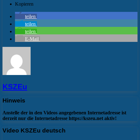
Kopieren
teilen
teilen
teilen
E-Mail
KSZEu
Hinweis
Anstelle der in den Videos angegebenen Internetadresse ist
derzeit nur die Internetadresse https://kszeu.net aktiv!
Video KSZEu deutsch